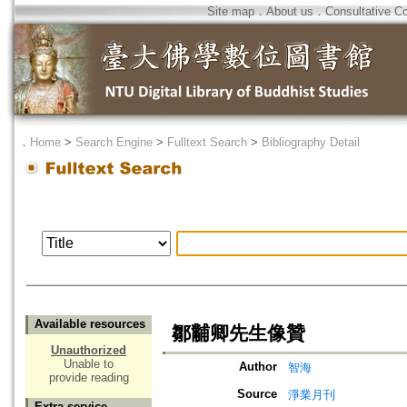
Site map
．
About us
．
Consultative C
．
Home
>
Search Engine
>
Fulltext Search
>
Bibliography Detail
Available resources
鄒黼卿先生像贊
Unauthorized
Unable to
Author
智海
provide reading
Source
淨業月刊
Extra service