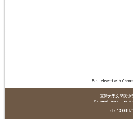
Best viewed with Chrome
臺灣大學
文學院佛
National Taiwan Universi
doi:10.6681