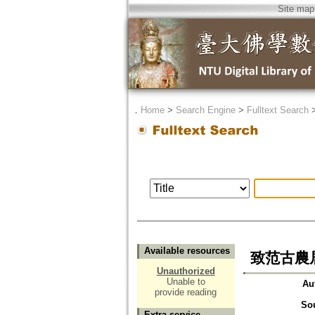
Site map
．
Home
>
Search Engine
>
Fulltext Search
Available resources
致范古農
Unauthorized
Unable to
Au
provide reading
So
Extra service