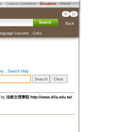
ht
．
Citation Guideline
．
Donation
．
Home
中
日
Back
anguage Lessons
．
Links
ory
．
Search Help
d by
法鼓文理學院 http://www.dila.edu.tw/
.