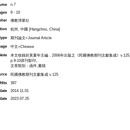
ume
n.7
ages
9 - 10
sher
佛教淨業社
tion
杭州, 中國 [Hangzhou, China]
type
期刊論文=Journal Article
uage
中文=Chinese
Note
本文收錄於黃夏年主編，2006年出版之《民國佛教期刊文獻集成》v.125, p.
p.9-10原刊影印。
文章類別：函件,書牘
urce
民國佛教期刊文獻集成 v.125
Hits
397
date
2014.11.01
date
2023.07.25