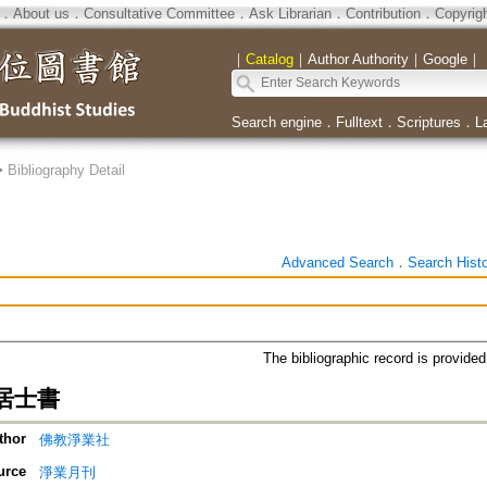
．
About us
．
Consultative Committee
．
Ask Librarian
．
Contribution
．
Copyrig
｜
Catalog
｜
Author Authority
｜
Google
｜
Search engine
．
Fulltext
．
Scriptures
．
L
>
Bibliography Detail
Advanced Search
．
Search Hist
The bibliographic record is provide
居士書
thor
佛教淨業社
urce
淨業月刊