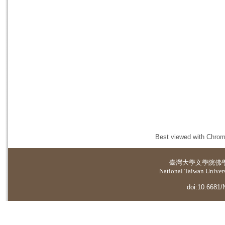
Best viewed with Chrome
臺灣大學
文學院佛
National Taiwan Universi
doi:10.6681