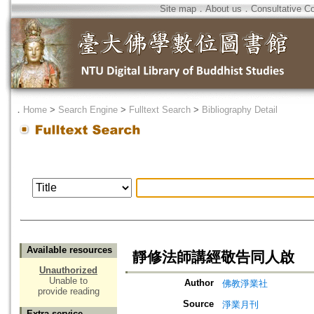
Site map
．
About us
．
Consultative C
．
Home
>
Search Engine
>
Fulltext Search
>
Bibliography Detail
Available resources
靜修法師講經敬告同人啟
Unauthorized
Unable to
Author
佛教淨業社
provide reading
Source
淨業月刊
Extra service