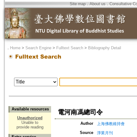
Site map
．
About us
．
Consultative C
．
Home
>
Search Engine
>
Fulltext Search
>
Bibliography Detail
Available resources
電河南馮總司令
Unauthorized
Unable to
Author
上海佛教維持會
provide reading
Source
淨業月刊
Extra service