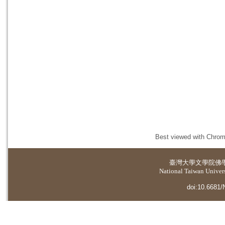
Best viewed with Chrome
臺灣大學
文學院佛
National Taiwan Universi
doi:10.6681