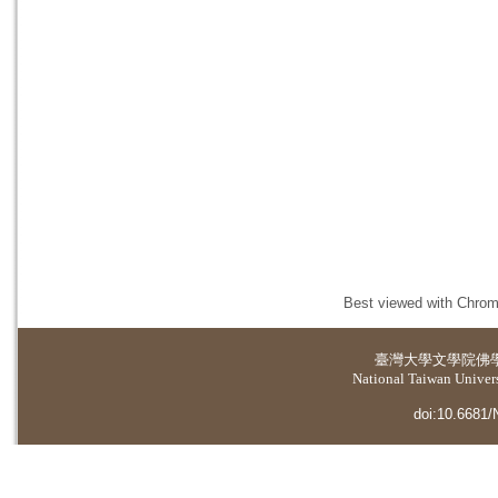
Best viewed with Chrome
臺灣大學
文學院佛
National Taiwan Universi
doi:10.6681