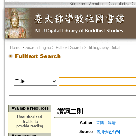
Site map
．
About us
．
Consultative C
．
Home
>
Search Engine
>
Fulltext Search
>
Bibliography Detail
Available resources
讚詞二則
Unauthorized
Unable to
Author
常樂
;
淳清
provide reading
Source
四川佛教旬刊
Extra service