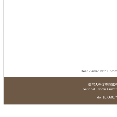
Best viewed with Chrome
臺灣大學
文學院佛
National Taiwan Universi
doi:10.6681