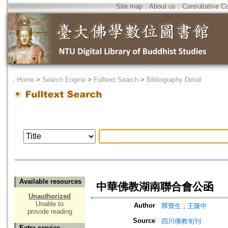
Site map
．
About us
．
Consultative C
．
Home
>
Search Engine
>
Fulltext Search
>
Bibliography Detail
Available resources
中華佛教湖南聯合會公函
Unauthorized
Unable to
Author
釋寶生
;
王隆中
provide reading
Source
四川佛教旬刊
Extra service