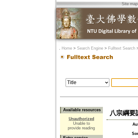
Site map
．
Home
>
Search Engine
>
Fulltext Search
Available resources
八宗綱要講
Unauthorized
Unable to
Au
provide reading
So
Extra service