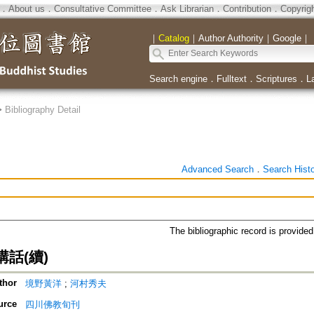
．
About us
．
Consultative Committee
．
Ask Librarian
．
Contribution
．
Copyrig
｜
Catalog
｜
Author Authority
｜
Google
｜
Search engine
．
Fulltext
．
Scriptures
．
L
>
Bibliography Detail
Advanced Search
．
Search Hist
The bibliographic record is provide
話(續)
thor
境野黃洋
;
河村秀夫
urce
四川佛教旬刊