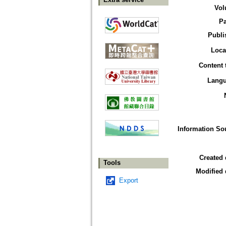
Vol
P
Publi
Loca
Content 
Lang
Information So
Created 
Tools
Modified 
Export