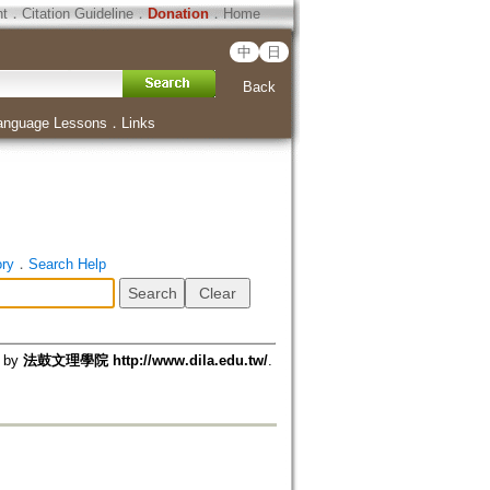
ht
．
Citation Guideline
．
Donation
．
Home
中
日
Back
anguage Lessons
．
Links
ory
．
Search Help
d by
法鼓文理學院 http://www.dila.edu.tw/
.