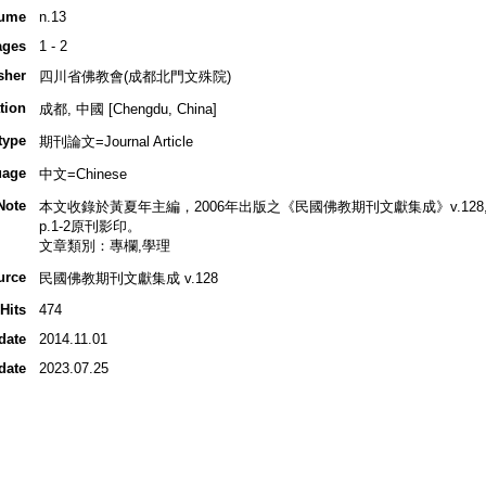
ume
n.13
ages
1 - 2
sher
四川省佛教會(成都北門文殊院)
tion
成都, 中國 [Chengdu, China]
type
期刊論文=Journal Article
uage
中文=Chinese
Note
本文收錄於黃夏年主編，2006年出版之《民國佛教期刊文獻集成》v.128, p
p.1-2原刊影印。
文章類別：專欄,學理
urce
民國佛教期刊文獻集成 v.128
Hits
474
date
2014.11.01
date
2023.07.25