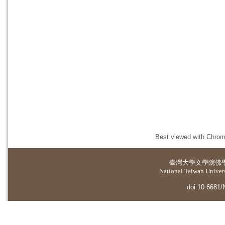
Best viewed with Chrome
臺灣大學
文學院佛
National Taiwan Universi
doi:10.6681