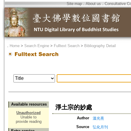
Site map
．
About us
．
Consultative C
．
Home
>
Search Engine
>
Fulltext Search
>
Bibliography Detail
Available resources
淨土宗的妙處
Unauthorized
Unable to
Author
溫光熹
provide reading
Source
弘化月刊
Extra service