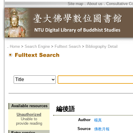
Site map
．
About us
．
Consultative C
．
Home
>
Search Engine
>
Fulltext Search
>
Bibliography Detail
Available resources
編後語
Unauthorized
Unable to
Author
楊真
provide reading
Source
佛教月報
Extra service