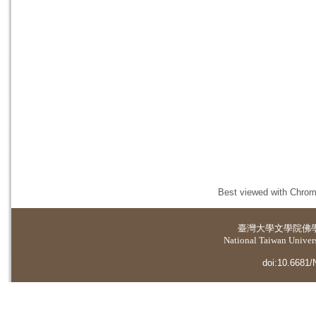
Best viewed with Chrome
臺灣大學
文學院佛
National Taiwan Universi
doi:10.6681