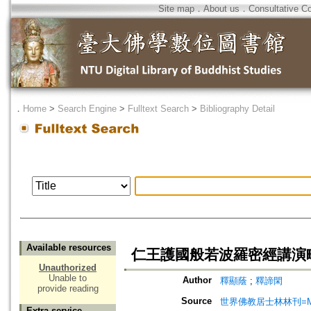
Site map
．
About us
．
Consultative C
．
Home
>
Search Engine
>
Fulltext Search
>
Bibliography Detail
Available resources
仁王護國般若波羅密經講演略
Unauthorized
Unable to
Author
釋顯蔭
;
釋諦閑
provide reading
Source
世界佛教居士林林刊=Magazine
Extra service