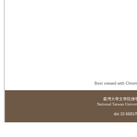
Best viewed with Chrome
臺灣大學
文學院佛
National Taiwan Universi
doi:10.6681