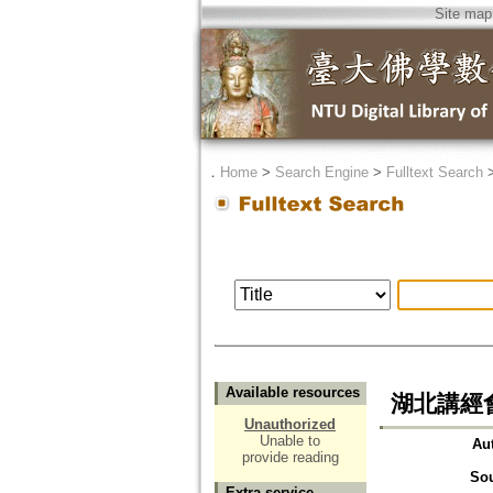
Site map
．
Home
>
Search Engine
>
Fulltext Search
Available resources
湖北講經
Unauthorized
Unable to
Au
provide reading
So
Extra service