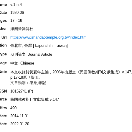
ume
v.1 n.4
Date
1920.06
ges
17 - 18
sher
海潮音雜誌社
 Url
https://www.shandaotemple.org.tw/index.htm
tion
臺北市, 臺灣 [Taipei shih, Taiwan]
type
期刊論文=Journal Article
age
中文=Chinese
Note
本文收錄於黃夏年主編，2006年出版之《民國佛教期刊文獻集成》v.147, p.5
p.17-18原刊影印。
文章類別：感應,雜記
SSN
10152741 (P)
urce
民國佛教期刊文獻集成 v.147
Hits
490
date
2014.11.01
date
2022.01.20