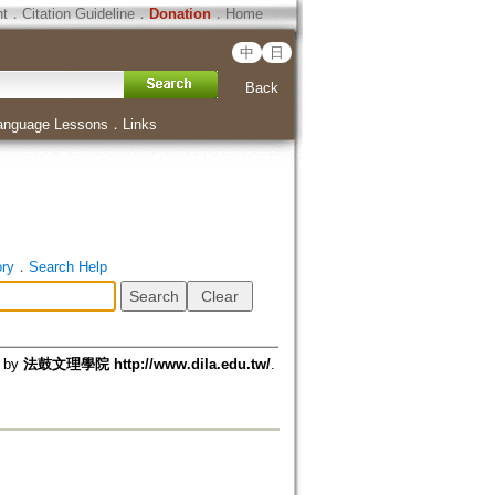
ht
．
Citation Guideline
．
Donation
．
Home
中
日
Back
anguage Lessons
．
Links
ory
．
Search Help
d by
法鼓文理學院 http://www.dila.edu.tw/
.