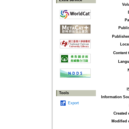
Vol
Pa
Publi
Publisher
Loca
Content 
Langu
I
Tools
Information So
Export
Created 
Modified 