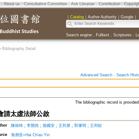
．
About us
．
Consultative Committee
．
Ask Librarian
．
Contribution
．
Copyrig
｜
Catalog
｜
Author Authority
｜
Google
｜
Search engine
．
Fulltext
．
Scriptures
．
L
>
Bibliography Detail
Advanced Search
．
Search Hist
The bibliographic record is provide
會請太虛法師公啟
thor
陳裕時
;
李開侁
;
孫國安
;
王邦屏
;
郭肇明
;
王邦銓
urce
海潮音=Hai Ch'ao Yin