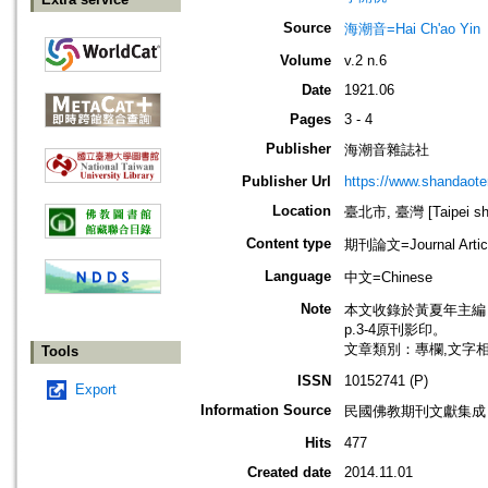
Source
海潮音=Hai Ch'ao Yin
Volume
v.2 n.6
Date
1921.06
Pages
3 - 4
Publisher
海潮音雜誌社
Publisher Url
https://www.shandaote
Location
臺北市, 臺灣 [Taipei shi
Content type
期刊論文=Journal Artic
Language
中文=Chinese
Note
本文收錄於黃夏年主編，20
p.3-4原刊影印。
文章類別：專欄,文字
Tools
ISSN
10152741 (P)
Export
Information Source
民國佛教期刊文獻集成 v
Hits
477
Created date
2014.11.01