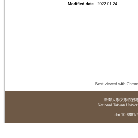
Modified date
2022.01.24
Best viewed with Chrome
臺灣大學
文學院佛
National Taiwan Universi
doi:10.6681