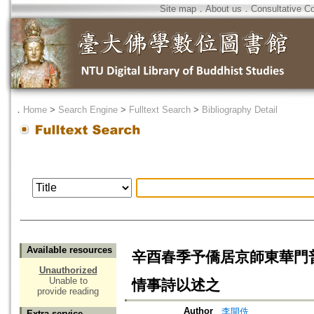
Site map
．
About us
．
Consultative C
．
Home
>
Search Engine
>
Fulltext Search
>
Bibliography Detail
Available resources
辛酉春季予僑居京師東華門
Unauthorized
Unable to
情事詩以述之
provide reading
Author
李開侁
Extra service