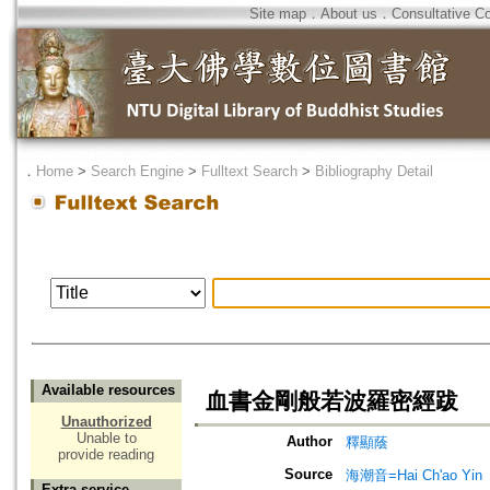
Site map
．
About us
．
Consultative C
．
Home
>
Search Engine
>
Fulltext Search
>
Bibliography Detail
Available resources
血書金剛般若波羅密經跋
Unauthorized
Unable to
Author
釋顯蔭
provide reading
Source
海潮音=Hai Ch'ao Yin
Extra service