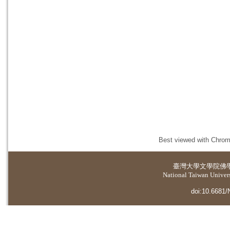
Best viewed with Chrome
臺灣大學
文學院佛
National Taiwan Universi
doi:10.6681