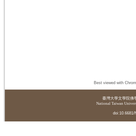
Best viewed with Chrome
臺灣大學
文學院佛
National Taiwan Universi
doi:10.6681