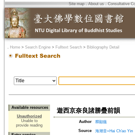
Site map
．
About us
．
Consultative C
．
Home
>
Search Engine
>
Fulltext Search
>
Bibliography Detail
Available resources
遊西京奈良諸勝疊前韻
Unauthorized
Unable to
Author
釋顯蔭
provide reading
Source
海潮音=Hai Ch'ao Yin
Extra service