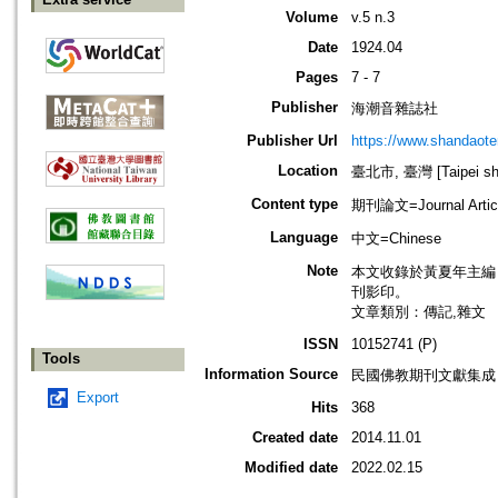
Volume
v.5 n.3
Date
1924.04
Pages
7 - 7
Publisher
海潮音雜誌社
Publisher Url
https://www.shandaote
Location
臺北市, 臺灣 [Taipei shi
Content type
期刊論文=Journal Artic
Language
中文=Chinese
Note
本文收錄於黃夏年主編，20
刊影印。
文章類別：傳記,雜文
ISSN
10152741 (P)
Tools
Information Source
民國佛教期刊文獻集成 v
Export
Hits
368
Created date
2014.11.01
Modified date
2022.02.15