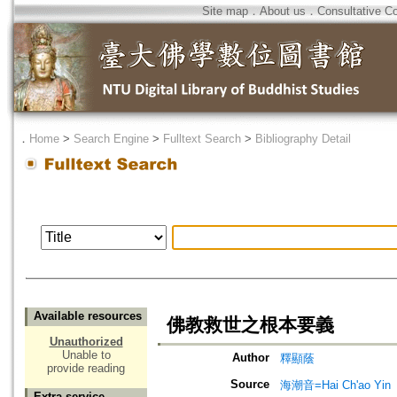
Site map
．
About us
．
Consultative C
．
Home
>
Search Engine
>
Fulltext Search
>
Bibliography Detail
Available resources
佛教救世之根本要義
Unauthorized
Unable to
Author
釋顯蔭
provide reading
Source
海潮音=Hai Ch'ao Yin
Extra service