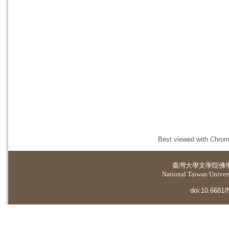
Best viewed with Chrome
臺灣大學
文學院佛
National Taiwan Universi
doi:10.6681