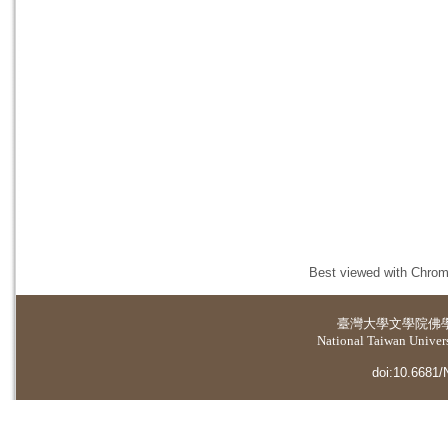
Best viewed with Chrome
臺灣大學
文學院佛
National Taiwan Universi
doi:10.6681