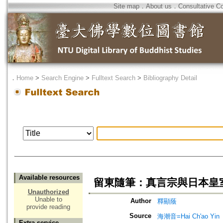
Site map
．
About us
．
Consultative C
．
Home
>
Search Engine
>
Fulltext Search
>
Bibliography Detail
Available resources
留東隨筆：真言宗與日本皇
Unauthorized
Unable to
Author
釋顯蔭
provide reading
Source
海潮音=Hai Ch'ao Yin
Extra service