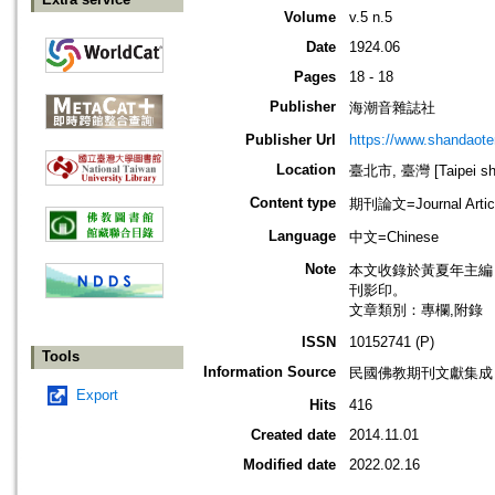
Volume
v.5 n.5
Date
1924.06
Pages
18 - 18
Publisher
海潮音雜誌社
Publisher Url
https://www.shandaote
Location
臺北市, 臺灣 [Taipei shi
Content type
期刊論文=Journal Artic
Language
中文=Chinese
Note
本文收錄於黃夏年主編，20
刊影印。
文章類別：專欄,附錄
ISSN
10152741 (P)
Tools
Information Source
民國佛教期刊文獻集成 v
Export
Hits
416
Created date
2014.11.01
Modified date
2022.02.16