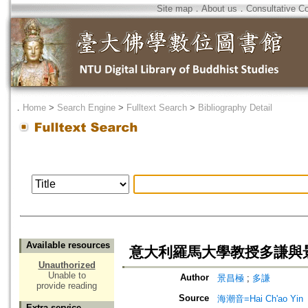
Site map
．
About us
．
Consultative C
．
Home
>
Search Engine
>
Fulltext Search
>
Bibliography Detail
Available resources
意大利羅馬大學教授多謙與
Unauthorized
Unable to
Author
景昌極
;
多謙
provide reading
Source
海潮音=Hai Ch'ao Yin
Extra service