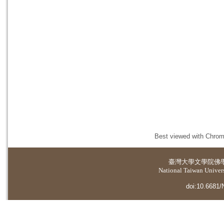
Best viewed with Chrome
臺灣大學
文學院佛
National Taiwan Universi
doi:10.6681