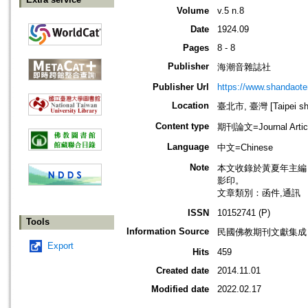
Volume
v.5 n.8
Date
1924.09
Pages
8 - 8
Publisher
海潮音雜誌社
Publisher Url
https://www.shandaote
Location
臺北市, 臺灣 [Taipei shi
Content type
期刊論文=Journal Artic
Language
中文=Chinese
Note
本文收錄於黃夏年主編，20
影印。
文章類別：函件,通訊
ISSN
10152741 (P)
Tools
Information Source
民國佛教期刊文獻集成 v
Export
Hits
459
Created date
2014.11.01
Modified date
2022.02.17