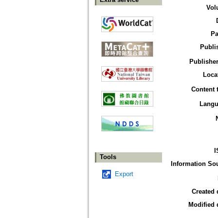
Vol
Pa
Publi
Publisher
Loca
Content 
Langu
I
Tools
Information So
Export
Created 
Modified 