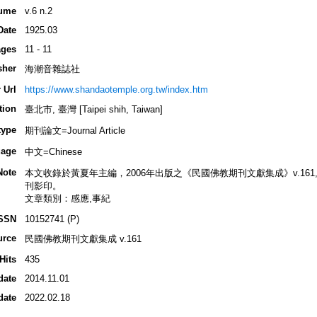
ume
v.6 n.2
Date
1925.03
ges
11 - 11
sher
海潮音雜誌社
 Url
https://www.shandaotemple.org.tw/index.htm
tion
臺北市, 臺灣 [Taipei shih, Taiwan]
type
期刊論文=Journal Article
age
中文=Chinese
Note
本文收錄於黃夏年主編，2006年出版之《民國佛教期刊文獻集成》v.161, p.31
刊影印。
文章類別：感應,事紀
SSN
10152741 (P)
urce
民國佛教期刊文獻集成 v.161
Hits
435
date
2014.11.01
date
2022.02.18