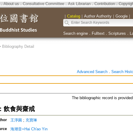
．
About us
．
Consultative Committee
．
Ask Librarian
．
Contribution
．
Copyrig
｜
Catalog
｜
Author Authority
｜
Google
｜
Search engine
．
Fulltext
．
Scriptures
．
L
>
Bibliography Detail
Advanced Search
．
Search Hist
The bibliographic record is provide
：飲食與齋戒
thor
王淨圓
;
充寶琳
urce
海潮音=Hai Ch'ao Yin