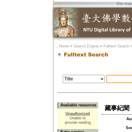
Site map
．
Home
>
Search Engine
>
Fulltext Search
Available resources
藏事紀聞
Unauthorized
Unable to
Au
provide reading
So
Extra service