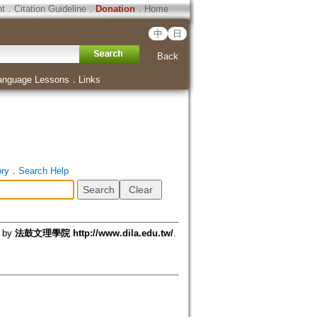
ht
．
Citation Guideline
．
Donation
．
Home
中
日
Back
anguage Lessons
．
Links
ory
．
Search Help
d by
法鼓文理學院 http://www.dila.edu.tw/
.