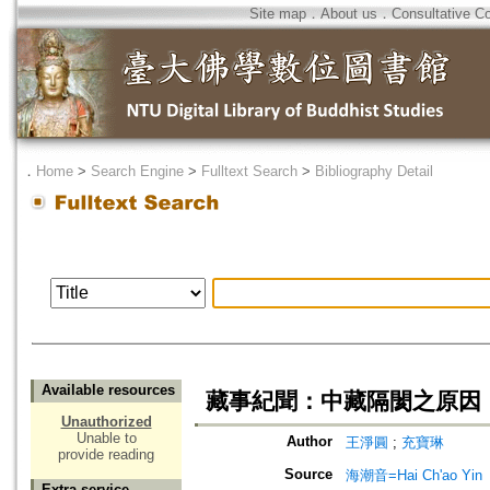
Site map
．
About us
．
Consultative C
．
Home
>
Search Engine
>
Fulltext Search
>
Bibliography Detail
Available resources
藏事紀聞：中藏隔閡之原因
Unauthorized
Unable to
Author
王淨圓
;
充寶琳
provide reading
Source
海潮音=Hai Ch'ao Yin
Extra service