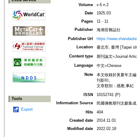
Volume
v.6 n.2
Date
1925.03
Pages
11 - 11
Publisher
海潮音雜誌社
Publisher Url
https://www.shandaote
Location
臺北市, 臺灣 [Taipei shi
Content type
期刊論文=Journal Artic
Language
中文=Chinese
Note
本文收錄於黃夏年主編，20
刊影印。
文章類別：感應,事紀
ISSN
10152741 (P)
Tools
Information Source
民國佛教期刊文獻集成 v
Export
Hits
404
Created date
2014.11.01
Modified date
2022.02.18