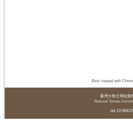
Best viewed with Chrome
臺灣大學
文學院佛
National Taiwan Universi
doi:10.6681