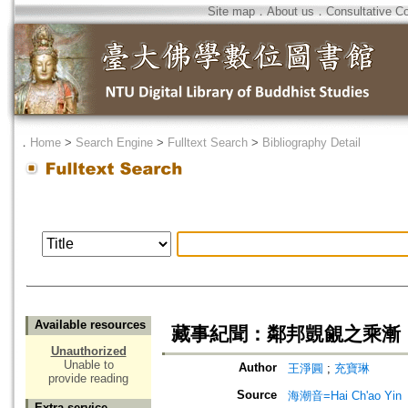
Site map
．
About us
．
Consultative C
．
Home
>
Search Engine
>
Fulltext Search
>
Bibliography Detail
Available resources
藏事紀聞：鄰邦覬覦之乘漸
Unauthorized
Unable to
Author
王淨圓
;
充寶琳
provide reading
Source
海潮音=Hai Ch'ao Yin
Extra service