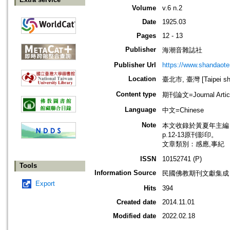
Volume
v.6 n.2
Date
1925.03
Pages
12 - 13
Publisher
海潮音雜誌社
Publisher Url
https://www.shandaote
Location
臺北市, 臺灣 [Taipei shi
Content type
期刊論文=Journal Artic
Language
中文=Chinese
Note
本文收錄於黃夏年主編，20
p.12-13原刊影印。
文章類別：感應,事紀
ISSN
10152741 (P)
Tools
Information Source
民國佛教期刊文獻集成 v
Export
Hits
394
Created date
2014.11.01
Modified date
2022.02.18