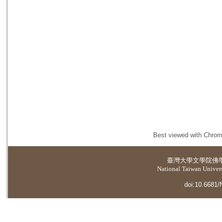
Best viewed with Chrome
臺灣大學
文學院佛
National Taiwan Universi
doi:10.6681