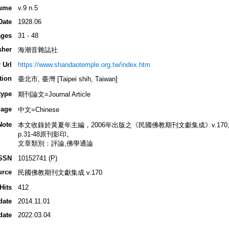
ume
v.9 n.5
Date
1928.06
ges
31 - 48
sher
海潮音雜誌社
 Url
https://www.shandaotemple.org.tw/index.htm
tion
臺北市, 臺灣 [Taipei shih, Taiwan]
type
期刊論文=Journal Article
age
中文=Chinese
Note
本文收錄於黃夏年主編，2006年出版之《民國佛教期刊文獻集成》v.170, p.27
p.31-48原刊影印。
文章類別：評論,佛學通論
SSN
10152741 (P)
urce
民國佛教期刊文獻集成 v.170
Hits
412
date
2014.11.01
date
2022.03.04