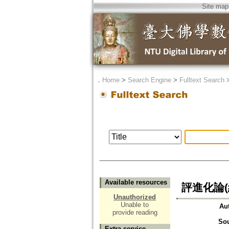
Site map
．
Home
>
Search Engine
>
Fulltext Search
Available resources
評進化論(
Unauthorized
Unable to
Au
provide reading
So
Extra service