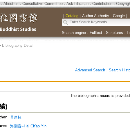
．
About us
．
Consultative Committee
．
Ask Librarian
．
Contribution
．
Copyrig
｜
Catalog
｜
Author Authority
｜
Google
｜
Search engine
．
Fulltext
．
Scriptures
．
L
>
Bibliography Detail
Advanced Search
．
Search Hist
The bibliographic record is provide
續)
thor
景昌極
urce
海潮音=Hai Ch'ao Yin