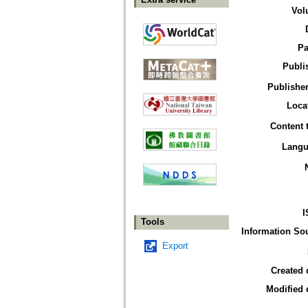
Vol
Pa
Publi
Publisher
Loca
Content 
Langu
I
Tools
Information So
Export
Created 
Modified 