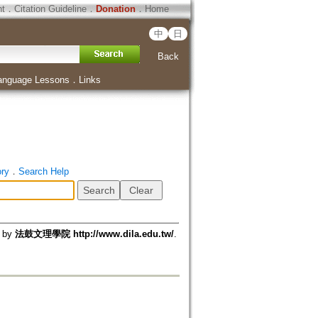
ht
．
Citation Guideline
．
Donation
．
Home
中
日
Back
anguage Lessons
．
Links
ory
．
Search Help
d by
法鼓文理學院 http://www.dila.edu.tw/
.