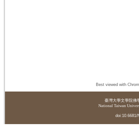
Best viewed with Chrome
臺灣大學
文學院佛
National Taiwan Universi
doi:10.6681