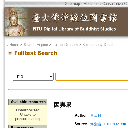
Site map
．
About us
．
Consultative C
．
Home
>
Search Engine
>
Fulltext Search
>
Bibliography Detail
Available resources
因與果
Unauthorized
Unable to
Author
景昌極
provide reading
Source
海潮音=Hai Ch'ao Yin
Extra service