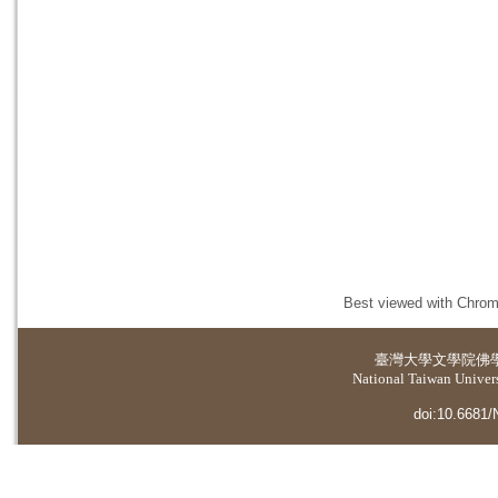
Best viewed with Chrome
臺灣大學
文學院佛
National Taiwan Universi
doi:10.6681