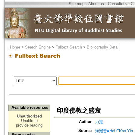
Site map
．
About us
．
Consultative C
．
Home
>
Search Engine
>
Fulltext Search
>
Bibliography Detail
Available resources
印度佛教之盛衰
Unauthorized
Unable to
Author
力定
provide reading
Source
海潮音=Hai Ch'ao Yin
Extra service