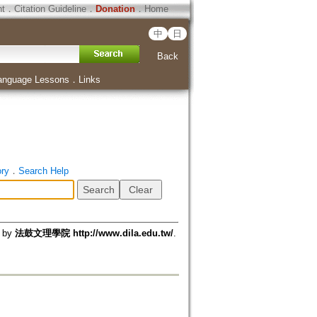
ht
．
Citation Guideline
．
Donation
．
Home
中
日
Back
anguage Lessons
．
Links
ory
．
Search Help
d by
法鼓文理學院 http://www.dila.edu.tw/
.