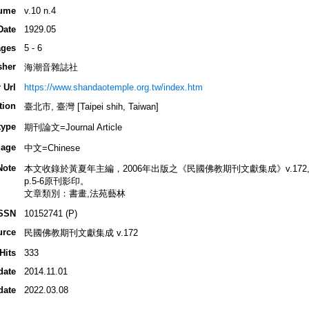
ume
v.10 n.4
Date
1929.05
ges
5 - 6
sher
海潮音雜誌社
 Url
https://www.shandaotemple.org.tw/index.htm
tion
臺北市, 臺灣 [Taipei shih, Taiwan]
type
期刊論文=Journal Article
age
中文=Chinese
Note
本文收錄於黃夏年主編，2006年出版之《民國佛教期刊文獻集成》v.172, p.44
p.5-6原刊影印。
文章類別：書畫,法苑藝林
SSN
10152741 (P)
urce
民國佛教期刊文獻集成 v.172
Hits
333
date
2014.11.01
date
2022.03.08