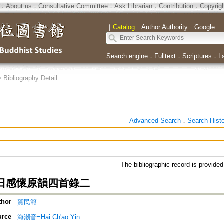
．
About us
．
Consultative Committee
．
Ask Librarian
．
Contribution
．
Copyrig
｜
Catalog
｜
Author Authority
｜
Google
｜
Search engine
．
Fulltext
．
Scriptures
．
L
>
Bibliography Detail
Advanced Search
．
Search Hist
The bibliographic record is provide
日感懷原韻四首錄二
thor
賀民範
urce
海潮音=Hai Ch'ao Yin