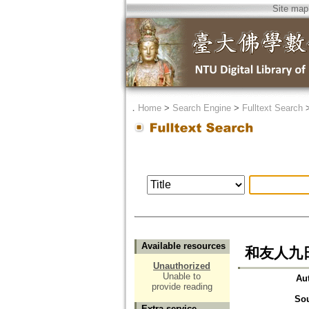
Site map
．
Home
>
Search Engine
>
Fulltext Search
Available resources
和友人九
Unauthorized
Unable to
Au
provide reading
So
Extra service