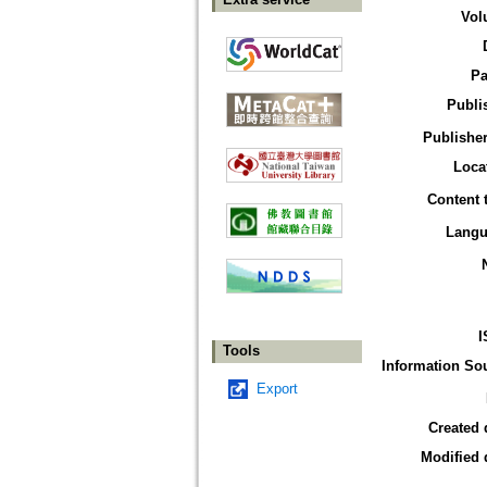
Vol
Pa
Publi
Publisher
Loca
Content 
Langu
I
Tools
Information So
Export
Created 
Modified 