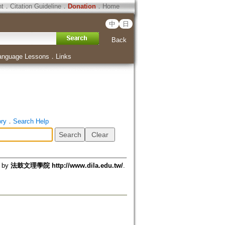
ht
．
Citation Guideline
．
Donation
．
Home
中
日
Back
anguage Lessons
．
Links
ory
．
Search Help
d by
法鼓文理學院 http://www.dila.edu.tw/
.