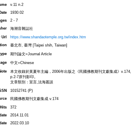
ume
v.11 n.2
Date
1930.02
ges
2 - 7
sher
海潮音雜誌社
 Url
https://www.shandaotemple.org.tw/index.htm
tion
臺北市, 臺灣 [Taipei shih, Taiwan]
type
期刊論文=Journal Article
age
中文=Chinese
Note
本文收錄於黃夏年主編，2006年出版之《民國佛教期刊文獻集成》v.174, p.54
p.2-7原刊影印。
文章類別：宣言,法海叢談
SSN
10152741 (P)
urce
民國佛教期刊文獻集成 v.174
Hits
372
date
2014.11.01
date
2022.03.10