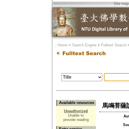
Site map
．
Home
>
Search Engine
>
Fulltext Search
Available resources
馬鳴菩薩
Unauthorized
Unable to
Au
provide reading
So
Extra service