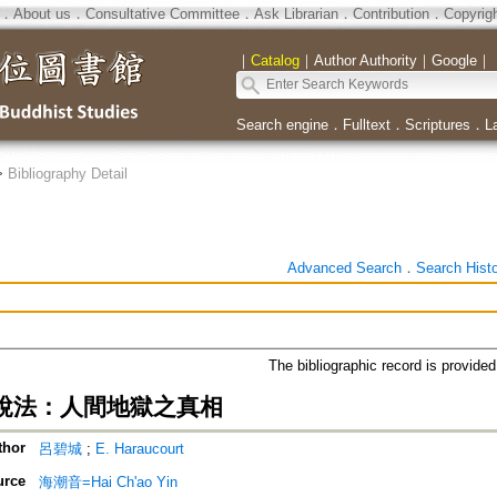
．
About us
．
Consultative Committee
．
Ask Librarian
．
Contribution
．
Copyrig
｜
Catalog
｜
Author Authority
｜
Google
｜
Search engine
．
Fulltext
．
Scriptures
．
L
>
Bibliography Detail
Advanced Search
．
Search Hist
The bibliographic record is provide
說法：人間地獄之真相
thor
呂碧城
;
E. Haraucourt
urce
海潮音=Hai Ch'ao Yin