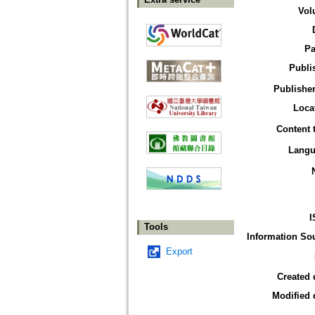
Vol
Pa
Publi
Publisher
Loca
Content 
Langu
I
Tools
Information So
Export
Created 
Modified 