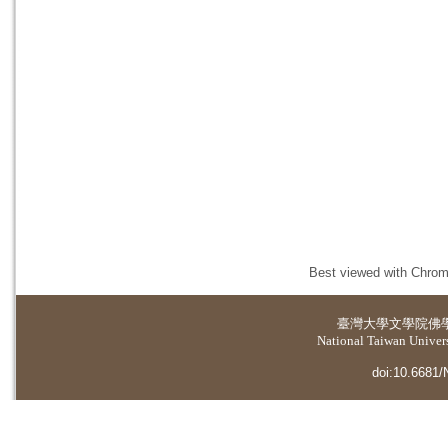
Best viewed with Chrome
臺灣大學
文學院佛
National Taiwan Universi
doi:10.6681