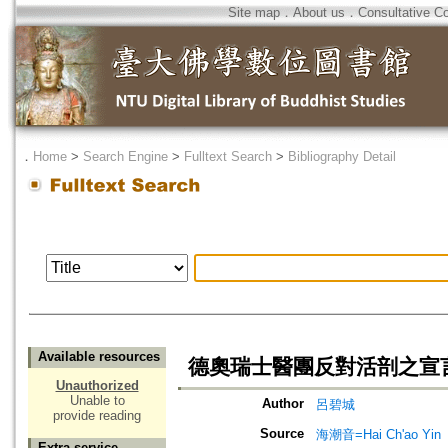
Site map
．
About us
．
Consultative C
．
Home
>
Search Engine
>
Fulltext Search
>
Bibliography Detail
Available resources
德奧瑞士醫團反對活剖之宣
Unauthorized
Unable to
Author
呂碧城
provide reading
Source
海潮音=Hai Ch'ao Yin
Extra service