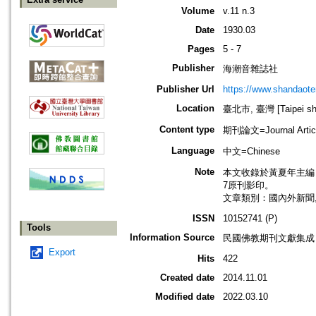
Volume
v.11 n.3
Date
1930.03
Pages
5 - 7
Publisher
海潮音雜誌社
Publisher Url
https://www.shandaote
Location
臺北市, 臺灣 [Taipei shi
Content type
期刊論文=Journal Artic
Language
中文=Chinese
Note
本文收錄於黃夏年主編，20
7原刊影印。
文章類別：國內外新聞
ISSN
10152741 (P)
Tools
Information Source
民國佛教期刊文獻集成 v
Export
Hits
422
Created date
2014.11.01
Modified date
2022.03.10