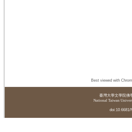
Best viewed with Chrome
臺灣大學
文學院佛
National Taiwan Universi
doi:10.6681