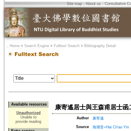
Site map
．
About us
．
Consultative C
．
Home
>
Search Engine
>
Fulltext Search
>
Bibliography Detail
Available resources
康寄遙居士與王森甫居士函
Unauthorized
Unable to
Author
康寄遙
provide reading
Source
海潮音=Hai Ch'ao Yin
Extra service