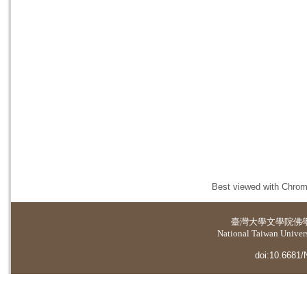
Best viewed with Chrome
臺灣大學
文學院佛
National Taiwan Universi
doi:10.6681