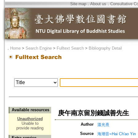
Site map
．
About us
．
Consultative C
．
Home
>
Search Engine
>
Fulltext Search
>
Bibliography Detail
Available resources
庚午南京留別錢誠善先生
Unauthorized
Unable to
Author
溫光熹
provide reading
Source
海潮音=Hai Ch'ao Yin
Extra service