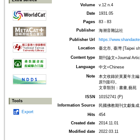
Volume
v.12 n.4
Date
1931.05
Pages
83 - 83
Publisher
海潮音雜誌社
Publisher Url
https://www.shandaote
Location
臺北市, 臺灣 [Taipei shi
Content type
期刊論文=Journal Artic
Language
中文=Chinese
Note
本文收錄於黃夏年主編，20
原刊影印。
文章類別：書畫,藝苑
ISSN
10152741 (P)
Tools
Information Source
民國佛教期刊文獻集成 v
Export
Hits
454
Created date
2014.11.01
Modified date
2022.03.11