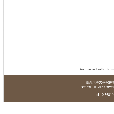
Best viewed with Chrome
臺灣大學
文學院佛
National Taiwan Universi
doi:10.6681