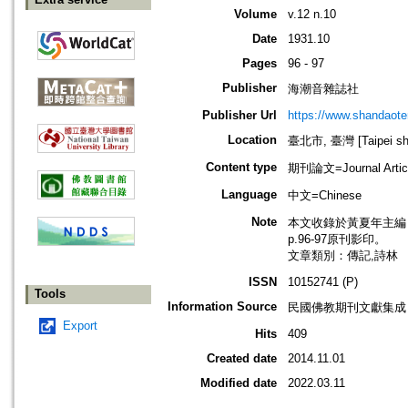
Volume
v.12 n.10
Date
1931.10
Pages
96 - 97
Publisher
海潮音雜誌社
Publisher Url
https://www.shandaote
Location
臺北市, 臺灣 [Taipei shi
Content type
期刊論文=Journal Artic
Language
中文=Chinese
Note
本文收錄於黃夏年主編，20
p.96-97原刊影印。
文章類別：傳記,詩林
ISSN
10152741 (P)
Tools
Information Source
民國佛教期刊文獻集成 v
Export
Hits
409
Created date
2014.11.01
Modified date
2022.03.11