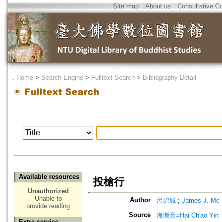
Site map
．
About us
．
Consultative C
．
Home
>
Search Engine
>
Fulltext Search
>
Bibliography Detail
Available resources
投槍行
Unauthorized
Unable to
Author
呂碧城
;
James J. Mc
provide reading
Source
海潮音=Hai Ch'ao Yin
Extra service