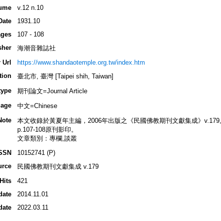
ume
v.12 n.10
Date
1931.10
ges
107 - 108
sher
海潮音雜誌社
 Url
https://www.shandaotemple.org.tw/index.htm
tion
臺北市, 臺灣 [Taipei shih, Taiwan]
type
期刊論文=Journal Article
age
中文=Chinese
Note
本文收錄於黃夏年主編，2006年出版之《民國佛教期刊文獻集成》v.179, p.24
p.107-108原刊影印。
文章類別：專欄,談叢
SSN
10152741 (P)
urce
民國佛教期刊文獻集成 v.179
Hits
421
date
2014.11.01
date
2022.03.11