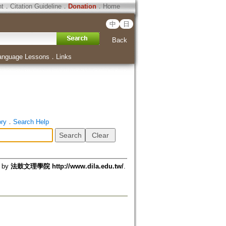
ht
．
Citation Guideline
．
Donation
．
Home
中
日
Back
anguage Lessons
．
Links
ory
．
Search Help
d by
法鼓文理學院 http://www.dila.edu.tw/
.