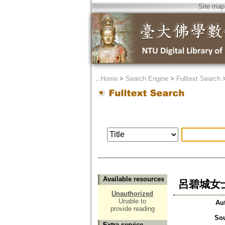
Site map
．
Home
>
Search Engine
>
Fulltext Search
Available resources
呂碧城女
Unauthorized
Unable to
Au
provide reading
So
Extra service