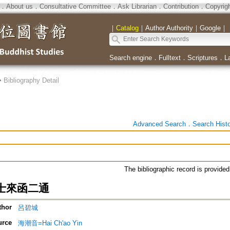
．
About us
．
Consultative Committee
．
Ask Librarian
．
Contribution
．
Copyrig
｜
Catalog
｜
Author Authority
｜
Google
｜
Search engine
．
Fulltext
．
Scriptures
．
L
>
Bibliography Detail
Advanced Search
．
Search Hist
The bibliographic record is provide
士來函二通
thor
呂碧城
urce
海潮音=Hai Ch'ao Yin