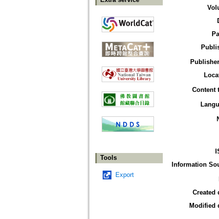
Vol
Pa
Publi
Publisher
Loca
Content 
Langu
I
Tools
Information So
Export
Created 
Modified 