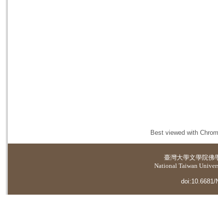
Best viewed with Chrome
臺灣大學
文學院佛
National Taiwan Universi
doi:10.6681