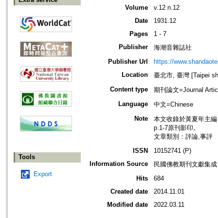
Volume
v.12 n.12
Date
1931.12
Pages
1 - 7
Publisher
海潮音雜誌社
Publisher Url
https://www.shandaote
Location
臺北市, 臺灣 [Taipei shi
Content type
期刊論文=Journal Artic
Language
中文=Chinese
Note
本文收錄於黃夏年主編，20
p.1-7原刊影印。
文章類別：評論,事評
ISSN
10152741 (P)
Tools
Information Source
民國佛教期刊文獻集成 v
Export
Hits
684
Created date
2014.11.01
Modified date
2022.03.11