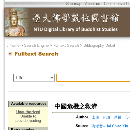
Site map
．
About us
．
Consultative C
．
Home
>
Search Engine
>
Fulltext Search
>
Bibliography Detail
Available resources
中國危機之救濟
Unauthorized
Unable to
Author
太虛
;
化城
;
淨嚴
;
心
provide reading
Source
海潮音=Hai Ch'ao Yin
Extra service