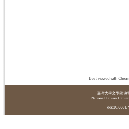
Best viewed with Chrome
臺灣大學
文學院佛
National Taiwan Universi
doi:10.6681