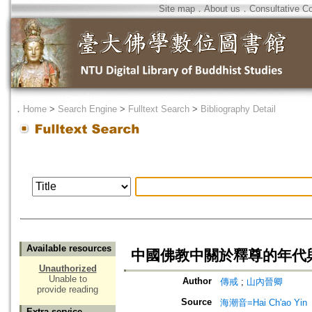
Site map
．
About us
．
Consultative C
．
Home
>
Search Engine
>
Fulltext Search
>
Bibliography Detail
Available resources
中國佛教中關於釋尊的年代
Unauthorized
Unable to
Author
傳戒
;
山內晉卿
provide reading
Source
海潮音=Hai Ch'ao Yin
Extra service