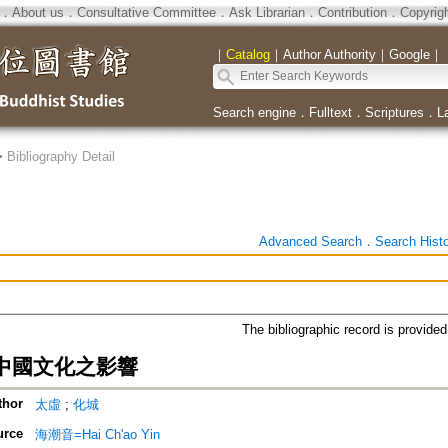
．
About us
．
Consultative Committee
．
Ask Librarian
．
Contribution
．
Copyrig
｜
Catalog
｜
Author Authority
｜
Google
｜
Search engine
．
Fulltext
．
Scriptures
．
L
>
Bibliography Detail
Advanced Search
．
Search Hist
The bibliographic record is provide
中國文化之影響
thor
太虛
;
化城
urce
海潮音=Hai Ch'ao Yin