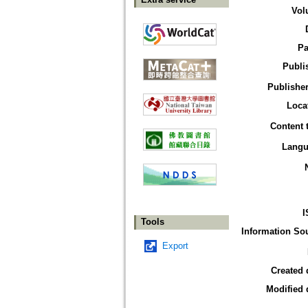
Vol
Pa
Publi
Publisher
Loca
Content 
Langu
I
Tools
Information So
Export
Created 
Modified 