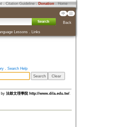
ht
．
Citation Guideline
．
Donation
．
Home
中
日
Back
anguage Lessons
．
Links
ory
．
Search Help
d by
法鼓文理學院 http://www.dila.edu.tw/
.