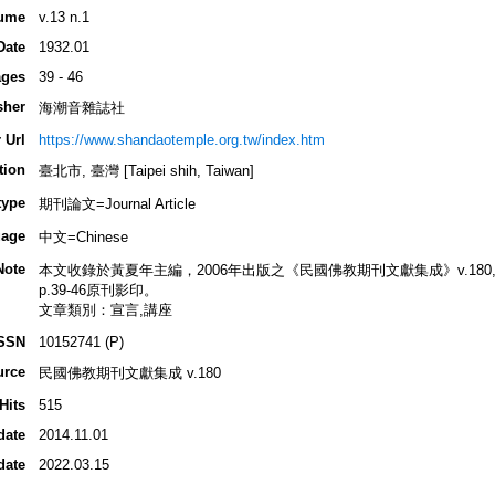
ume
v.13 n.1
Date
1932.01
ges
39 - 46
sher
海潮音雜誌社
 Url
https://www.shandaotemple.org.tw/index.htm
tion
臺北市, 臺灣 [Taipei shih, Taiwan]
type
期刊論文=Journal Article
age
中文=Chinese
Note
本文收錄於黃夏年主編，2006年出版之《民國佛教期刊文獻集成》v.180, p.4
p.39-46原刊影印。
文章類別：宣言,講座
SSN
10152741 (P)
urce
民國佛教期刊文獻集成 v.180
Hits
515
date
2014.11.01
date
2022.03.15