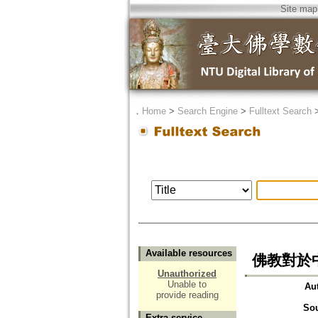
Site map
．
Home
>
Search Engine
>
Fulltext Search
Available resources
佛教對於
Unauthorized
Unable to
Au
provide reading
So
Extra service