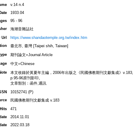
ume
v.14 n.4
Date
1933.04
ges
95 - 96
sher
海潮音雜誌社
 Url
https://www.shandaotemple.org.tw/index.htm
tion
臺北市, 臺灣 [Taipei shih, Taiwan]
type
期刊論文=Journal Article
age
中文=Chinese
Note
本文收錄於黃夏年主編，2006年出版之《民國佛教期刊文獻集成》v.183, p.48
p.95-96原刊影印。
文章類別：函件,通訊
SSN
10152741 (P)
urce
民國佛教期刊文獻集成 v.183
Hits
471
date
2014.11.01
date
2022.03.18