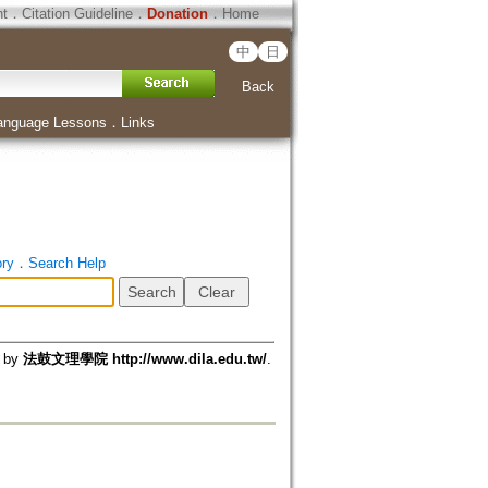
ht
．
Citation Guideline
．
Donation
．
Home
中
日
Back
anguage Lessons
．
Links
ory
．
Search Help
d by
法鼓文理學院 http://www.dila.edu.tw/
.