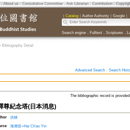
．
About us
．
Consultative Committee
．
Ask Librarian
．
Contribution
．
Copyrig
｜
Catalog
｜
Author Authority
｜
Google
｜
Search engine
．
Fulltext
．
Scriptures
．
L
>
Bibliography Detail
Advanced Search
．
Search Hist
The bibliographic record is provide
釋尊紀念塔(日本消息)
thor
洪林
urce
海潮音=Hai Ch'ao Yin