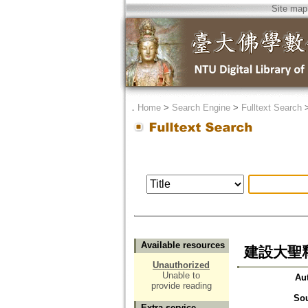
Site map
．
Home
>
Search Engine
>
Fulltext Search
Available resources
建設大聖
Unauthorized
Unable to
Au
provide reading
So
Extra service