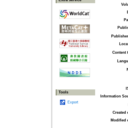
Vol
Pa
Publi
Publisher
Loca
Content 
Langu
I
Tools
Information So
Export
Created 
Modified 