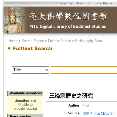
Site map
．
About us
．
Consultative C
．
Home
>
Search Engine
>
Fulltext Search
>
Bibliography Detail
Available resources
三論宗歷史之研究
Unauthorized
Unable to
Author
洪林
provide reading
Source
海潮音=Hai Ch'ao Yin
Extra service