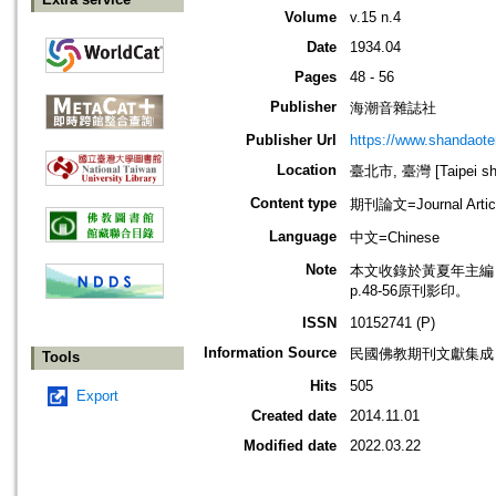
Volume
v.15 n.4
Date
1934.04
Pages
48 - 56
Publisher
海潮音雜誌社
Publisher Url
https://www.shandaote
Location
臺北市, 臺灣 [Taipei shi
Content type
期刊論文=Journal Artic
Language
中文=Chinese
Note
本文收錄於黃夏年主編，20
p.48-56原刊影印。
ISSN
10152741 (P)
Information Source
民國佛教期刊文獻集成 v
Tools
Hits
505
Export
Created date
2014.11.01
Modified date
2022.03.22