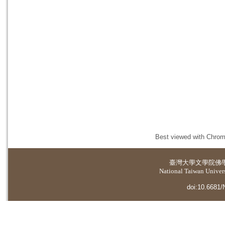
Best viewed with Chrome
臺灣大學
文學院佛
National Taiwan Universi
doi:10.6681