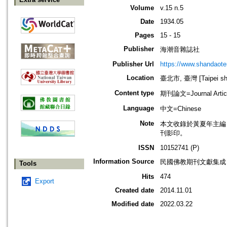
Volume
v.15 n.5
Date
1934.05
Pages
15 - 15
Publisher
海潮音雜誌社
Publisher Url
https://www.shandaote
Location
臺北市, 臺灣 [Taipei shi
Content type
期刊論文=Journal Artic
Language
中文=Chinese
Note
本文收錄於黃夏年主編，20
刊影印。
ISSN
10152741 (P)
Information Source
民國佛教期刊文獻集成 v
Tools
Hits
474
Export
Created date
2014.11.01
Modified date
2022.03.22