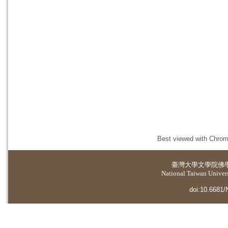
Best viewed with Chrome
臺灣大學
文學院佛
National Taiwan Universi
doi:10.6681