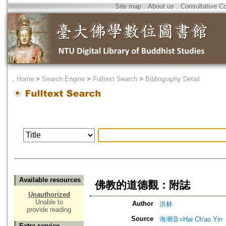
Site map
．
About us
．
Consultative C
．
Home
>
Search Engine
>
Fulltext Search
>
Bibliography Detail
Available resources
佛教的道德觀：附誌
Unauthorized
Unable to
Author
洪林
provide reading
Source
海潮音=Hai Ch'ao Yin
Extra service