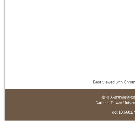
Best viewed with Chrome
臺灣大學
文學院佛
National Taiwan Universi
doi:10.6681