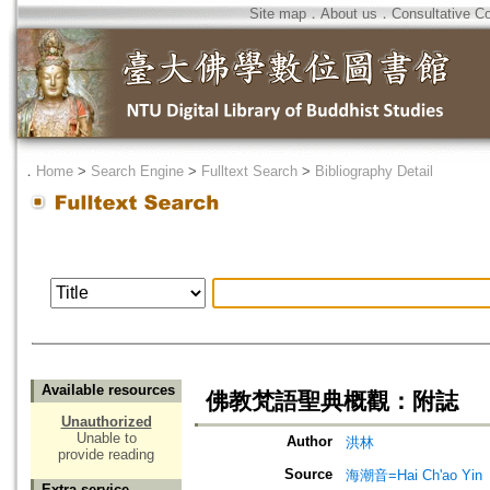
Site map
．
About us
．
Consultative C
．
Home
>
Search Engine
>
Fulltext Search
>
Bibliography Detail
Available resources
佛教梵語聖典概觀：附誌
Unauthorized
Unable to
Author
洪林
provide reading
Source
海潮音=Hai Ch'ao Yin
Extra service