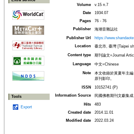
Volume
v.15 n.7
Date
1934.07
Pages
76 - 76
Publisher
海潮音雜誌社
Publisher Url
https://www.shandaote
Location
臺北市, 臺灣 [Taipei shi
Content type
期刊論文=Journal Artic
Language
中文=Chinese
Note
本文收錄於黃夏年主編，20
原刊影印。
ISSN
10152741 (P)
Information Source
民國佛教期刊文獻集成 v
Tools
Hits
483
Export
Created date
2014.11.01
Modified date
2022.03.24