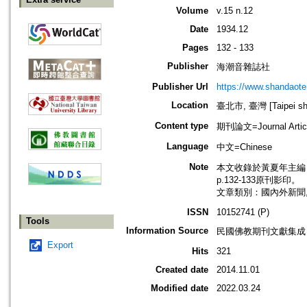
Volume
v.15 n.12
Date
1934.12
Pages
132 - 133
Publisher
海潮音雜誌社
Publisher Url
https://www.shandaote
Location
臺北市, 臺灣 [Taipei shi
Content type
期刊論文=Journal Artic
Language
中文=Chinese
Note
本文收錄於黃夏年主編，20
p.132-133原刊影印。
文章類別：國內外新聞
ISSN
10152741 (P)
Tools
Information Source
民國佛教期刊文獻集成 v
Export
Hits
321
Created date
2014.11.01
Modified date
2022.03.24