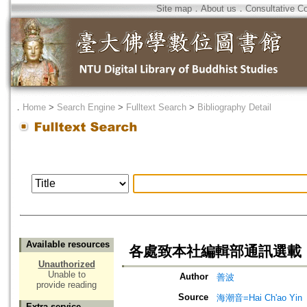
Site map
．
About us
．
Consultative C
．
Home
>
Search Engine
>
Fulltext Search
>
Bibliography Detail
Available resources
各處致本社編輯部通訊選載
Unauthorized
Unable to
Author
善波
provide reading
Source
海潮音=Hai Ch'ao Yin
Extra service