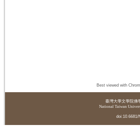
Best viewed with Chrome
臺灣大學
文學院佛
National Taiwan Universi
doi:10.6681