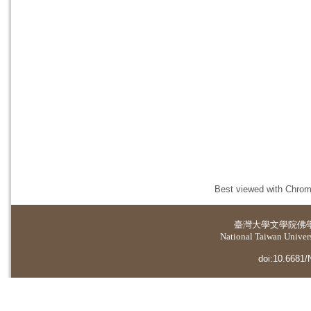
Best viewed with Chrome
臺灣大學
文學院佛
National Taiwan Universi
doi:10.6681