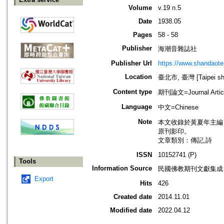
Volume
v.19 n.5
Date
1938.05
Pages
58 - 58
Publisher
海潮音雜誌社
Publisher Url
https://www.shandaote
Location
臺北市, 臺灣 [Taipei shi
Content type
期刊論文=Journal Artic
Language
中文=Chinese
Note
本文收錄於黃夏年主編，20
原刊影印。
文章類別：傳記,詩
ISSN
10152741 (P)
Tools
Information Source
民國佛教期刊文獻集成 v
Export
Hits
426
Created date
2014.11.01
Modified date
2022.04.12