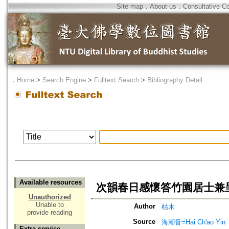
Site map
．
About us
．
Consultative C
．
Home
>
Search Engine
>
Fulltext Search
>
Bibliography Detail
Available resources
次韻春日感懷答竹園居士兼
Unauthorized
Unable to
Author
枯木
provide reading
Source
海潮音=Hai Ch'ao Yin
Extra service