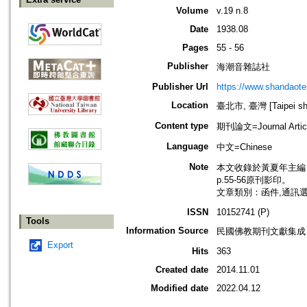
Volume
v.19 n.8
Date
1938.08
Pages
55 - 56
Publisher
海潮音雜誌社
Publisher Url
https://www.shandaote
Location
臺北市, 臺灣 [Taipei shi
Content type
期刊論文=Journal Artic
Language
中文=Chinese
Note
本文收錄於黃夏年主編，20
p.55-56原刊影印。
文章類別：函件,通訊
ISSN
10152741 (P)
Tools
Information Source
民國佛教期刊文獻集成 v
Export
Hits
363
Created date
2014.11.01
Modified date
2022.04.12