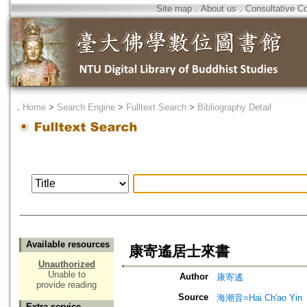
Site map
．
About us
．
Consultative C
．
Home
>
Search Engine
>
Fulltext Search
>
Bibliography Detail
Available resources
康寄遙居士來書
Unauthorized
Unable to
Author
康寄遙
provide reading
Source
海潮音=Hai Ch'ao Yin
Extra service