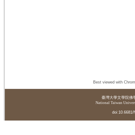
Best viewed with Chrome
臺灣大學
文學院佛
National Taiwan Universi
doi:10.6681