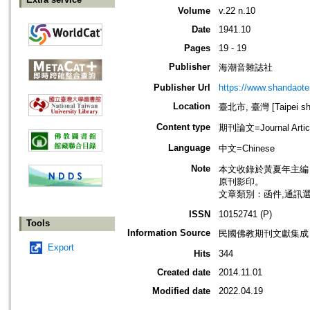
Volume
v.22 n.10
Date
1941.10
Pages
19 - 19
Publisher
海潮音雜誌社
Publisher Url
https://www.shandaote
Location
臺北市, 臺灣 [Taipei shi
Content type
期刊論文=Journal Artic
Language
中文=Chinese
Note
本文收錄於黃夏年主編，20
原刊影印。
文章類別：函件,通訊
ISSN
10152741 (P)
Tools
Information Source
民國佛教期刊文獻集成 v
Export
Hits
344
Created date
2014.11.01
Modified date
2022.04.19