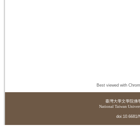
Best viewed with Chrome
臺灣大學
文學院佛
National Taiwan Universi
doi:10.6681