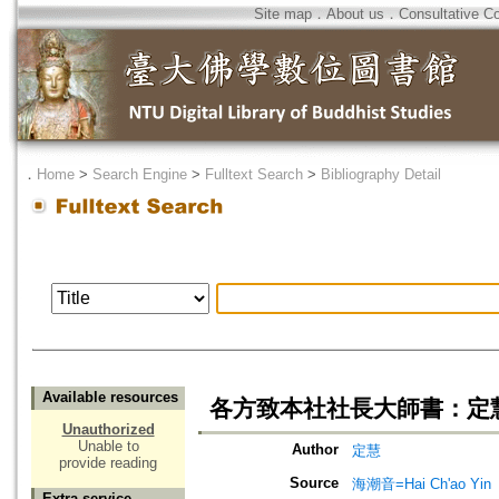
Site map
．
About us
．
Consultative C
．
Home
>
Search Engine
>
Fulltext Search
>
Bibliography Detail
Available resources
各方致本社社長大師書：定
Unauthorized
Unable to
Author
定慧
provide reading
Source
海潮音=Hai Ch'ao Yin
Extra service