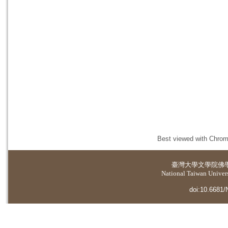
Best viewed with Chrome
臺灣大學
文學院佛
National Taiwan Universi
doi:10.6681