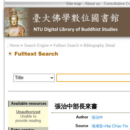
Site map
．
About us
．
Consultative C
．
Home
>
Search Engine
>
Fulltext Search
>
Bibliography Detail
Available resources
張治中部長來書
Unauthorized
Unable to
Author
張治中
provide reading
Source
海潮音=Hai Ch'ao Yin
Extra service