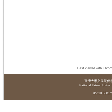
Best viewed with Chrome
臺灣大學
文學院佛
National Taiwan Universi
doi:10.6681