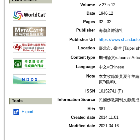
Volume
v.27 n.12
Date
1946.12
Pages
32 - 32
Publisher
海潮音雜誌社
Publisher Url
https://www.shandaote
Location
臺北市, 臺灣 [Taipei shi
Content type
期刊論文=Journal Artic
Language
中文=Chinese
Note
本文收錄於黃夏年主編，20
原刊影印。
ISSN
10152741 (P)
Information Source
民國佛教期刊文獻集成 v
Tools
Hits
381
Export
Created date
2014.11.01
Modified date
2021.04.16