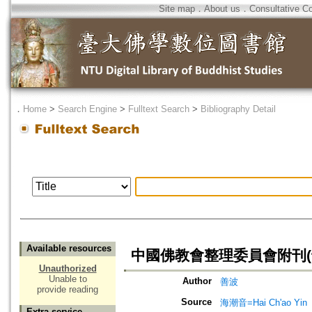
Site map
．
About us
．
Consultative C
．
Home
>
Search Engine
>
Fulltext Search
>
Bibliography Detail
Available resources
中國佛教會整理委員會附刊
Unauthorized
Unable to
Author
善波
provide reading
Source
海潮音=Hai Ch'ao Yin
Extra service