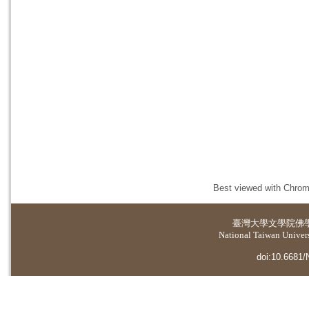
Best viewed with Chrome
臺灣大學
文學院佛
National Taiwan Universi
doi:10.6681