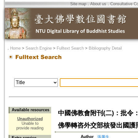
Site map
．
About us
．
Consultative C
．
Home
>
Search Engine
>
Fulltext Search
>
Bibliography Detail
Available resources
中國佛教會附刊(二)：批
Unauthorized
Unable to
佛學轉咨外交部核發出國護
provide reading
Author
張厲生
Extra service