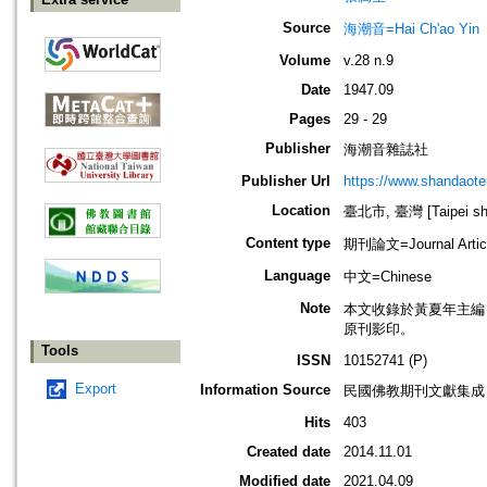
Source
海潮音=Hai Ch'ao Yin
Volume
v.28 n.9
Date
1947.09
Pages
29 - 29
Publisher
海潮音雜誌社
Publisher Url
https://www.shandaote
Location
臺北市, 臺灣 [Taipei shi
Content type
期刊論文=Journal Artic
Language
中文=Chinese
Note
本文收錄於黃夏年主編，20
原刊影印。
Tools
ISSN
10152741 (P)
Export
Information Source
民國佛教期刊文獻集成 v
Hits
403
Created date
2014.11.01
Modified date
2021.04.09