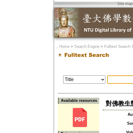
Site map
．
Home
>
Search Engine
>
Fulltext Search
Available resources
對佛教生
Au
So
Vol