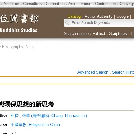
．
About us
．
Consultative Committee
．
Ask Librarian
．
Contribution
．
Copyrig
｜
Catalog
｜
Author Authority
｜
Google
｜
Search engine
．
Fulltext
．
Scriptures
．
L
>
Bibliography Detail
Advanced Search
．
Search Hist
態環保思想的新思考
thor
柏松
;
張華 (責任編輯)=Chang, Hua (admin.)
urce
中國宗教=Religions in China
ume
n.7