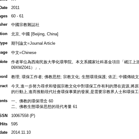
Date
2011
ages
60 - 61
sher
中國宗教雜誌社
tion
北京, 中國 [Beijing, China]
type
期刊論文=Journal Article
uage
中文=Chinese
Note
作者單位為西南民族大學化環學院。本文系國家社科基金項目「岷江上
09XMZ041）」。
word
教理; 環保工作者; 佛教思想; 宗教文化; 生態環境保護; 依正; 中國傳統文
ract
今天,進一步努力尋求和發掘宗教文化中對環保工作有利的潛在資源,將
的行動上,進而推動現代社會環保事業的發展,是需要宗教界人士和環保
ents
一、佛教的環保理念 60
二、佛教生態環保思想的現代考量 61
ISSN
10067558 (P)
Hits
595
date
2014.11.10