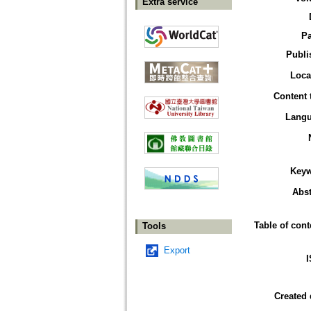
Extra service
P
Publi
Loca
Content 
Lang
Key
Abst
Table of cont
Tools
Export
Created 