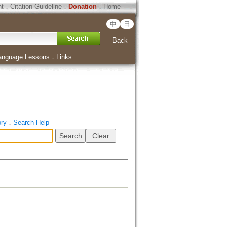
ht
．
Citation Guideline
．
Donation
．
Home
中
日
Back
anguage Lessons
．
Links
ory
．
Search Help