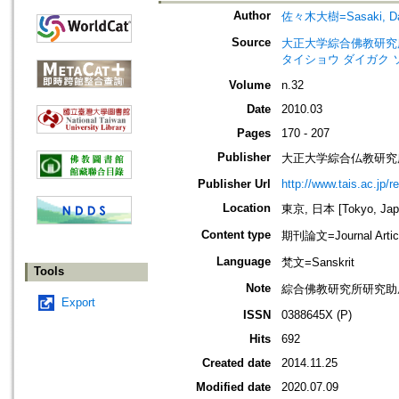
Author
佐々木大樹=Sasaki, Da
Source
大正大学綜合佛教研究所年報=Annua
タイショウ ダイガク 
Volume
n.32
Date
2010.03
Pages
170 - 207
Publisher
大正大学綜合仏教研究
Publisher Url
http://www.tais.ac.jp/
Location
東京, 日本 [Tokyo, Jap
Content type
期刊論文=Journal Artic
Language
梵文=Sanskrit
Tools
Note
綜合佛教研究所研究助
Export
ISSN
0388645X (P)
Hits
692
Created date
2014.11.25
Modified date
2020.07.09