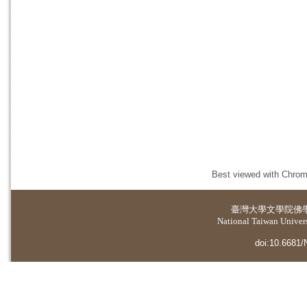
Best viewed with Chrome
臺灣大學
文學院佛
National Taiwan Universi
doi:10.6681