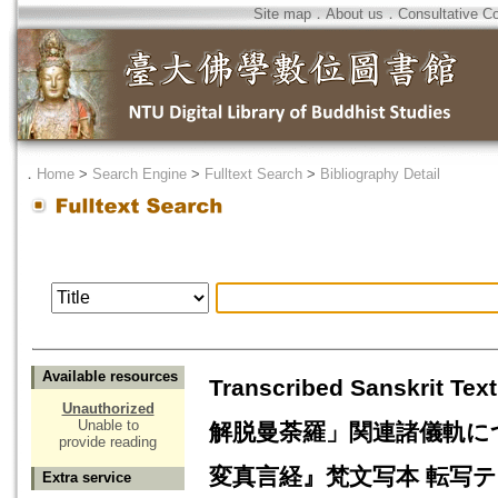
Site map
．
About us
．
Consultative C
．
Home
>
Search Engine
>
Fulltext Search
>
Bibliography Detail
Available resources
Transcribed Sanskrit T
Unauthorized
Unable to
解脱曼荼羅」関連諸儀軌につ
provide reading
変真言経』梵文写本 転写テキ
Extra service