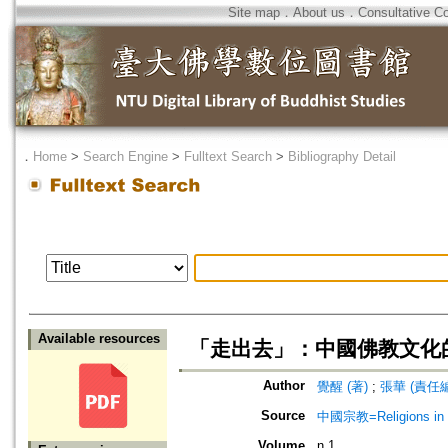
Site map
．
About us
．
Consultative C
．
Home
>
Search Engine
>
Fulltext Search
>
Bibliography Detail
Available resources
「走出去」：中國佛教文化
Author
覺醒 (著)
;
張華 (責任編輯)
Source
中國宗教=Religions in
Volume
n.1