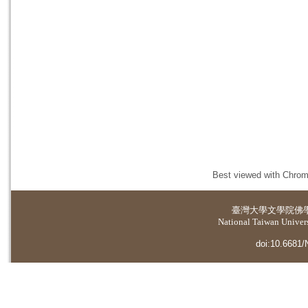
Best viewed with Chrome
臺灣大學
文學院佛
National Taiwan Universi
doi:10.6681