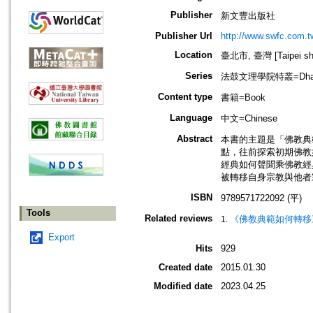
Publisher
新文豐出版社
Publisher Url
http://www.swfc.com.t
Location
臺北市, 臺灣 [Taipei shi
Series
法鼓文理學院特叢=Dharma Dr
Content type
書籍=Book
Language
中文=Chinese
Abstract
本書的主題是「佛教典
點，往前探索初期佛教
經典如何聲聞乘佛教經
被轉移自身宗教與他者
ISBN
9789571722092 (平)
Tools
Related reviews
《佛教典範如何轉移
Export
Hits
929
Created date
2015.01.30
Modified date
2023.04.25