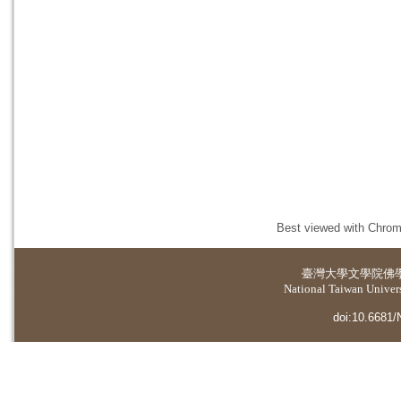
Best viewed with Chrome
臺灣大學
文學院佛
National Taiwan Universi
doi:10.6681