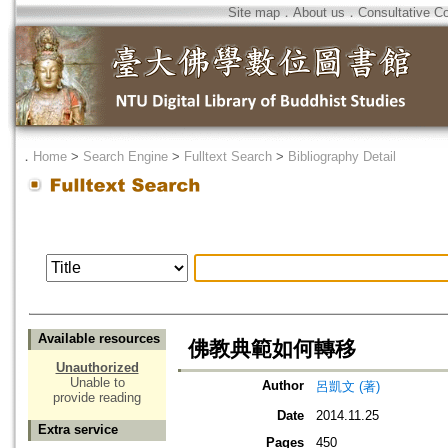
Site map
．
About us
．
Consultative C
．
Home
>
Search Engine
>
Fulltext Search
>
Bibliography Detail
Available resources
佛教典範如何轉移
Unauthorized
Unable to
Author
呂凱文 (著)
provide reading
Date
2014.11.25
Extra service
Pages
450