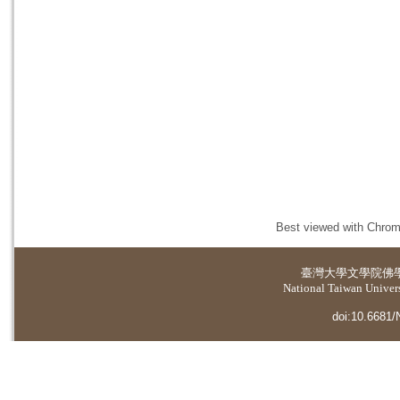
Best viewed with Chrome
臺灣大學
文學院佛
National Taiwan Universi
doi:10.6681