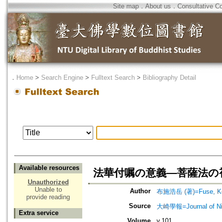
Site map
．
About us
．
Consultative C
．
Home
>
Search Engine
>
Fulltext Search
>
Bibliography Detail
Available resources
法華付嘱の意義―菩薩法の視点より―
Unauthorized
Unable to
Author
布施浩岳 (著)=Fuse, Kog
provide reading
Source
大崎學報=Journal of 
Extra service
Volume
v.101