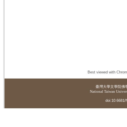
Best viewed with Chrome
臺灣大學
文學院佛
National Taiwan Universi
doi:10.6681