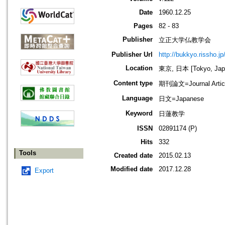
Date
1960.12.25
Pages
82 - 83
Publisher
立正大学仏教学会
Publisher Url
http://bukkyo.rissho.jp
Location
東京, 日本 [Tokyo, Jap
Content type
期刊論文=Journal Artic
Language
日文=Japanese
Keyword
日蓮教学
ISSN
02891174 (P)
Hits
332
Tools
Created date
2015.02.13
Modified date
2017.12.28
Export