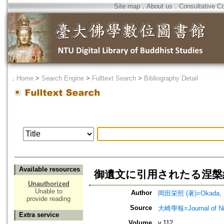
Site map
．
About us
．
Consultative C
．
Home
>
Search Engine
>
Fulltext Search
>
Bibliography Detail
Available resources
御遺文に引用されたる涅槃
Unauthorized
Unable to
Author
岡田栄照 (著)=Okada, Ei
provide reading
Source
大崎學報=Journal of 
Extra service
Volume
v.112